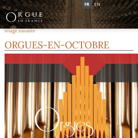
FR
EN
Image précédente
Image suivante
ORGUES-EN-OCTOBRE