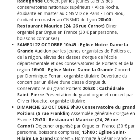
Radegonde
Concert par les jeunes talents des
conservatoires nationaux supérieurs • Alice Rocha,
étudiante en master au CNSMD de Paris • Tom Riou,
étudiant en master au CNSMD de Lyon
20h00 :
Restaurant Maurice (24, 26 rue Carnot)
Diner
organisé par Orgue en France (30 € par personne,
boissons comprises)
SAMEDI 22 OCTOBRE
10h45 : Eglise Notre-Dame la
Grande
Audition par les Jeunes organistes de Poitiers et
de la région, élèves des classes d’orgue de l’école
départementale et des conservatoires de Poitiers et de la
région
16h00 : Eglise Notre-Dame la Grande
Concert
par Dominique Ferran, organiste titulaire Ouverture du
concert par un élève d’une classe d’orgue du
Conservatoire du grand Poitiers
20h30 : Cathédrale
Saint-Pierre
Présentation du grand orgue et concert par
Olivier Houette, organiste titulaire
DIMANCHE 23 OCTOBRE
9h30 Conservatoire du grand
Poitiers (5 rue Franklin)
Assemblée générale d’Orgue en
France
12h30 : Restaurant Maurice (24, 26 rue
Carnot)
Déjeuner organisé par Orgue en France (30 € par
personne, boissons comprises)
15h00 : Eglise Saint-
Hilaire Le Grand
Concert « Hommage à César Franck »