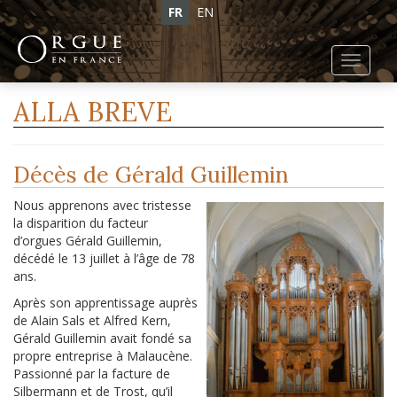
FR
EN
Toggl
navig
ALLA BREVE
Décès de Gérald Guillemin
Nous apprenons avec tristesse
la disparition du facteur
d’orgues Gérald Guillemin,
décédé le 13 juillet à l’âge de 78
ans.
Après son apprentissage auprès
de Alain Sals et Alfred Kern,
Gérald Guillemin avait fondé sa
propre entreprise à Malaucène.
Passionné par la facture de
Silbermann et de Trost, qu’il