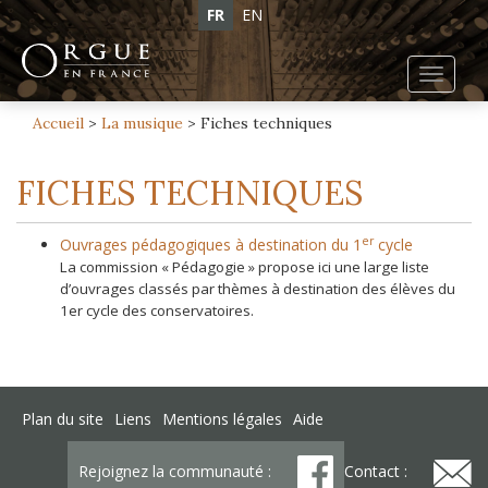
FR
EN
Toggl
navig
Accueil
>
La musique
>
Fiches techniques
FICHES TECHNIQUES
er
Ouvrages pédagogiques à destination du 1
cycle
La commission « Pédagogie » propose ici une large liste
d’ouvrages classés par thèmes à destination des élèves du
1er cycle des conservatoires.
Plan du site
Liens
Mentions légales
Aide
Rejoignez la communauté :
Contact :