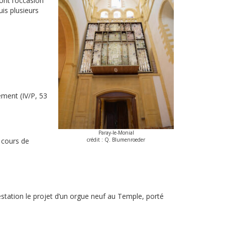
ont l’occasion
uis plusieurs
ement (IV/P, 53
Paray-le-Monial
 cours de
crédit : Q. Blumenroeder
estation le projet d’un orgue neuf au Temple, porté