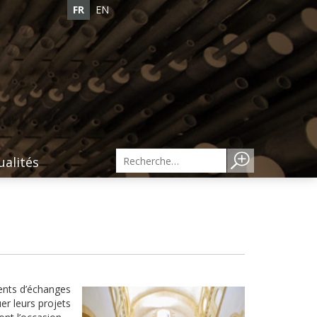
FR
EN
ualités
ents d’échanges
er leurs projets