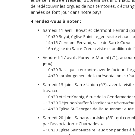
et de se mettre en réseau, d’obtenir des informations
de redécouvrir les orgues de nos territoires, d’échang
années se font jour dans notre pays.
4 rendez-vous à noter :
Samedi 11 avril : Royat et Clermont-Ferrand (63
– 10h30 Royat, église Saint-Léger : visite et audi
– 14h15 Clermont-Ferrand, salle du Sacré-Cœur – 
– 16h église du Sacré-Cœur : visite et audition de l
Vendredi 17 avril : Paray-le-Monial (71), autou
jeux).
– 10h30 Basilique : rencontre avec le facteur d’o
– 14h30 : prolongement de la présentation et réun
Samedi 13 juin : Sarre-Union (67), avec la visi
travaux.
– 10h30 Atelier Koenig, 6 rue de la Gendarmerie : vi
– 12h30 Déjeuner/buffet à l’atelier
sur réservation
– 14h30 Église St-Georges-de-Bouquenom : auditio
Samedi 20 juin : Sanary-sur-Mer (83), qui compt
par l’association « Chamades ».
– 10h30 Église Saint-Nazaire : audition par des élè