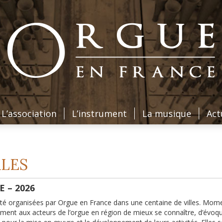
L’association
L’instrument
La musique
Act
LES
 – 2026
été organisées par Orgue en France dans une centaine de villes. Mom
ment aux acteurs de l’orgue en région de mieux se connaître, d’évoqu