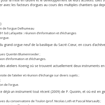
 pour la mise en œuvre et le développement de leurs activités. Elles s
er avec les facteurs d’orgues au cours des multiples chantiers qui dep
)
tion de l’orgue Delhumeau
91 bd Lafayette : réunion d’information et d’échanges
’orgue.
r du grand-orgue neuf de la basilique du Sacré-Cœur, en cours d’achèv
rgues Quentin Blumenroeder ;
ion d’information et d’échanges.
te des ateliers Koenig où se trouvent actuellement deux instruments en
site de l’atelier et réunion d’échange sur divers sujets ;
;
n de l’orgue.
e déjà un instrument tout récent (2009) de P. Quoirin, et où est en g
ves du conservatoire de Toulon (prof. Nicolas Loth et Pascal Marsault) ;