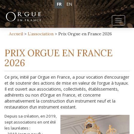
FR
EN
Toggl
navig
Accueil
>
L’association
>
Prix Orgue en France 2026
PRIX ORGUE EN FRANCE
2026
Ce prix, initié par Orgue en France, a pour vocation d’encourager
et de soutenir des actions de mise en valeur de l’orgue à tuyaux.
Il est ouvert aux associations, collectivités, établissements,
adhérents ou non d’Orgue en France, et concerne
alternativement la construction d’un instrument neuf et la
restauration d’un instrument existant.
Depuis sa création, en 2019,
sept associations en ont été
les lauréates :