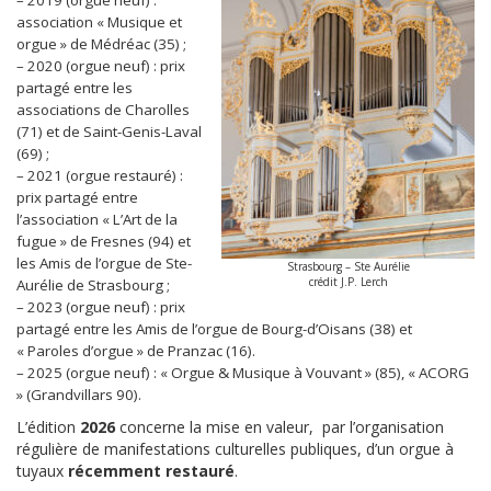
– 2019 (orgue neuf) :
association « Musique et
orgue » de Médréac (35) ;
– 2020 (orgue neuf) : prix
partagé entre les
associations de Charolles
(71) et de Saint-Genis-Laval
(69) ;
– 2021 (orgue restauré) :
prix partagé entre
l’association « L’Art de la
fugue » de Fresnes (94) et
les Amis de l’orgue de Ste-
Strasbourg – Ste Aurélie
crédit J.P. Lerch
Aurélie de Strasbourg ;
– 2023 (orgue neuf) : prix
partagé entre les Amis de l’orgue de Bourg-d’Oisans (38) et
« Paroles d’orgue » de Pranzac (16).
– 2025 (orgue neuf) : « Orgue & Musique à Vouvant » (85), « ACORG
» (Grandvillars 90).
L’édition
2026
concerne la mise en valeur, par l’organisation
régulière de manifestations culturelles publiques, d’un orgue à
tuyaux
récemment
restauré
.