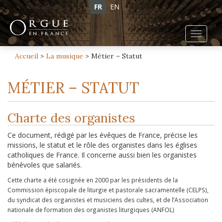
FR
EN
Toggl
navig
Accueil
>
La musique
>
Métier – Statut
MÉTIER – STATUT
Charte des organistes
Ce document, rédigé par les évêques de France, précise les
missions, le statut et le rôle des organistes dans les églises
catholiques de France. Il concerne aussi bien les organistes
bénévoles que salariés.
Cette charte a été cosignée en 2000 par les présidents de la
Commission épiscopale de liturgie et pastorale sacramentelle (CELPS),
du syndicat des organistes et musiciens des cultes, et de l’Association
nationale de formation des organistes liturgiques (ANFOL)