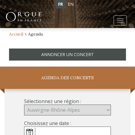
FR
EN
Toggl
navig
Accueil
>
Agenda
ANNONCER UN CONCERT
AGENDA DES CONCERTS
Sélectionnez une région :
Choisissez une date :