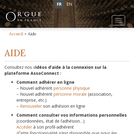
FR
EN
Toggl
navig
Accueil
>
Aide
AIDE
Consultez nos v
idéos d’aide à la connexion sur la
plateforme AssoConnect :
Comment adhérer en ligne
– Nouvel adhérent
personne physique
– Nouvel adhérent
personne morale
(association,
entreprise, etc.)
–
Renouveler
son adhésion en ligne
Comment c
onsulter vos informations personnelles
(coordonnées, état de l’adhésion…)
Accéder
à son profil-adhérent
(Cette fonctionnalité n’est disponible que pour les