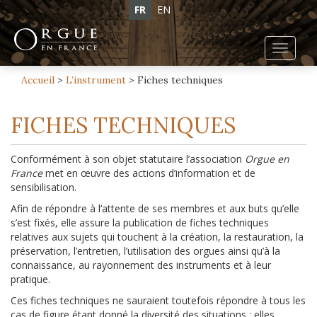
FR
EN
Toggl
navig
Accueil
>
L’instrument
>
Fiches techniques
FICHES TECHNIQUES
Conformément à son objet statutaire l’association
Orgue en
France
met en œuvre des actions d’information et de
sensibilisation.
Afin de répondre à l’attente de ses membres et aux buts qu’elle
s’est fixés, elle assure la publication de fiches techniques
relatives aux sujets qui touchent à la création, la restauration, la
préservation, l’entretien, l’utilisation des orgues ainsi qu’à la
connaissance, au rayonnement des instruments et à leur
pratique.
Ces fiches techniques ne sauraient toutefois répondre à tous les
cas de figure étant donné la diversité des situations ; elles