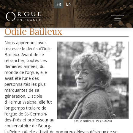
FR
EN
Toggl
navig
Odile Bailleux
Nous apprenons avec
tristesse le décès d’Odile
Bailleux. Avant de se
retrancher, toutes ces
dernières années, du
monde de l’orgue, elle
avait été l’une des
personnalités les plus
marquantes de sa
génération. Disciple
d’Helmut Walcha, elle fut
longtemps titulaire de
l’orgue de St-Germain-
des-Prés et professeur au
Odile Bailleux (1939-2024)
conservatoire de Bourg-
la-Reine, où elle attirait de nombreux élèves désireux de se