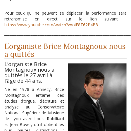
Pour ceux qui ne peuvent se déplacer, la performance sera
retransmise en direct sur le lien suivant :
https://www.youtube.com/watch?v=oiF8T62P4B8
________________________________________________________________________
L’organiste Brice Montagnoux nous
a quittés
L’organiste Brice
Montagnoux nous a
quittés le 27 avril à
l’âge de 44 ans.
Né en 1978 à Annecy, Brice
Montagnoux entame des
études d’orgue, d’écriture et
analyse au Conservatoire
National Supérieur de Musique
de Lyon avec Louis Robilliard
et Jean Boyer, où il obtient les
plus hautes distinctions :