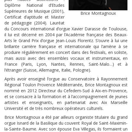
Diplôme National d’Etudes
Supérieures de Musique (2001),
Brice Montagnoux
Certificat d’aptitude et Master
de pédagogie (2004). Lauréat
du Concours international d’orgue Xavier Darasse de Toulouse,
il lui est décerné en 2004 par l’Académie française des Beaux-
Arts le Grand Prix d’orgue Jean-Louis Florentz. S’ouvre à lui une
brillante carrière française et internationale qui l’amène à se
produire régulièrement en concert dans des festivals, en soliste,
mais aussi avec des ensembles vocaux et instrumentaux, en
France (Paris, Lyon, Nantes, Rennes, Saint-Malo…) et à
l’étranger (Suisse, Allemagne, Italie, Pologne).
Après avoir enseigné l’orgue au Conservatoire à Rayonnement
Régional Toulon Provence Méditerranée, Brice Montagnoux est
nommé en 2012 Directeur du Cefedem-Sud à Aix-en-Provence,
et se consacre à la formation et à l’accompagnement de jeunes
artistes et enseignants, en partenariat avec Aix Marseille
Université et de très nombreux opérateurs culturels.
Brice Montagnoux a été par ailleurs organiste titulaire du grand
orgue Isnard de la Basilique du couvent Royal de Saint-Maximin-
la-Sainte-Baume. Avec son épouse Eva Villegas, ils formaient un