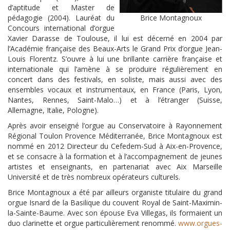
d’aptitude et Master de
pédagogie (2004). Lauréat du
Brice Montagnoux
Concours international d’orgue
Xavier Darasse de Toulouse, il lui est décerné en 2004 par
l’Académie française des Beaux-Arts le Grand Prix d’orgue Jean-
Louis Florentz. S’ouvre à lui une brillante carrière française et
internationale qui l’amène à se produire régulièrement en
concert dans des festivals, en soliste, mais aussi avec des
ensembles vocaux et instrumentaux, en France (Paris, Lyon,
Nantes, Rennes, Saint-Malo…) et à l’étranger (Suisse,
Allemagne, Italie, Pologne).
Après avoir enseigné l’orgue au Conservatoire à Rayonnement
Régional Toulon Provence Méditerranée, Brice Montagnoux est
nommé en 2012 Directeur du Cefedem-Sud à Aix-en-Provence,
et se consacre à la formation et à l’accompagnement de jeunes
artistes et enseignants, en partenariat avec Aix Marseille
Université et de très nombreux opérateurs culturels.
Brice Montagnoux a été par ailleurs organiste titulaire du grand
orgue Isnard de la Basilique du couvent Royal de Saint-Maximin-
la-Sainte-Baume. Avec son épouse Eva Villegas, ils formaient un
duo clarinette et orgue particulièrement renommé.
www.orgues-