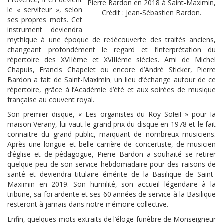
Pierre Bardon en 2018 à Saint-Maximin,
le « serviteur », selon
Crédit : Jean-Sébastien Bardon.
ses propres mots. Cet
instrument deviendra
mythique à une époque de redécouverte des traités anciens,
changeant profondément le regard et l’interprétation du
répertoire des XVIIème et XVIIIème siècles. Ami de Michel
Chapuis, Francis Chapelet ou encore d’André Sticker, Pierre
Bardon a fait de Saint-Maximin, un lieu d’échange autour de ce
répertoire, grâce à l’Académie d’été et aux soirées de musique
française au couvent royal.
Son premier disque, « Les organistes du Roy Soleil » pour la
maison Verany, lui vaut le grand prix du disque en 1978 et le fait
connaitre du grand public, marquant de nombreux musiciens.
Après une longue et belle carrière de concertiste, de musicien
d’église et de pédagogue, Pierre Bardon a souhaité se retirer
quelque peu de son service hebdomadaire pour des raisons de
santé et deviendra titulaire émérite de la Basilique de Saint-
Maximin en 2019. Son humilité, son accueil légendaire à la
tribune, sa foi ardente et ses 60 années de service à la Basilique
resteront à jamais dans notre mémoire collective.
Enfin, quelques mots extraits de l’éloge funèbre de Monseigneur