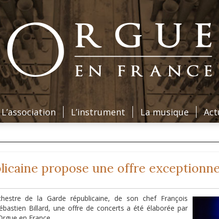
L’association
L’instrument
La musique
Act
blicaine propose une offre exceptionne
chestre de la Garde républicaine, de son chef François
bastien Billard, une offre de concerts a été élaborée par
’Orgue en France.