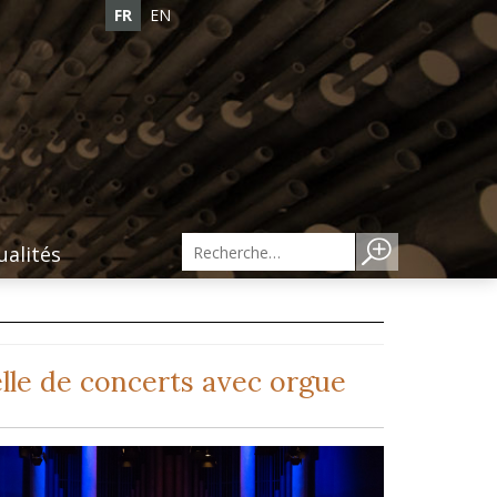
FR
EN
ualités
lle de concerts avec orgue