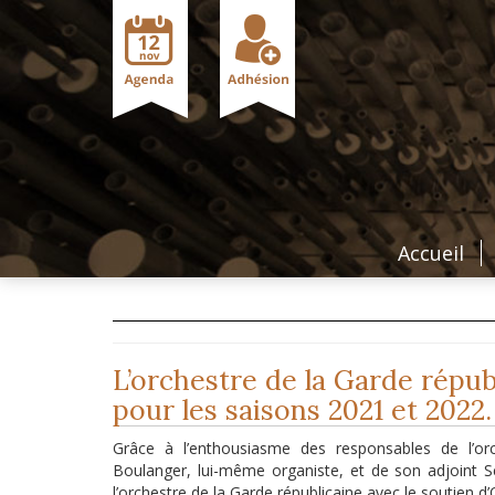
Accueil
L’orchestre de la Garde répu
pour les saisons 2021 et 2022.
Grâce à l’enthousiasme des responsables de l’or
Boulanger, lui-même organiste, et de son adjoint Sé
l’orchestre de la Garde républicaine avec le soutien d