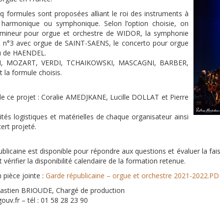
nq formules sont proposées alliant le roi des instruments à
n harmonique ou symphonique. Selon l’option choisie, on
mineur pour orgue et orchestre de WIDOR, la symphonie
 n°3 avec orgue de SAINT-SAENS, le concerto pour orgue
u de HAENDEL.
DN, MOZART, VERDI, TCHAIKOWSKI, MASCAGNI, BARBER,
la formule choisis.
de ce projet : Coralie AMEDJKANE, Lucille DOLLAT et Pierre
tés logistiques et matérielles de chaque organisateur ainsi
ert projeté.
blicaine est disponible pour répondre aux questions et évaluer la faisab
rifier la disponibilité calendaire de la formation retenue.
 pièce jointe :
Garde républicaine – orgue et orchestre 2021-2022.PD
ébastien BRIOUDE, Chargé de production
ouv.fr – tél : 01 58 28 23 90