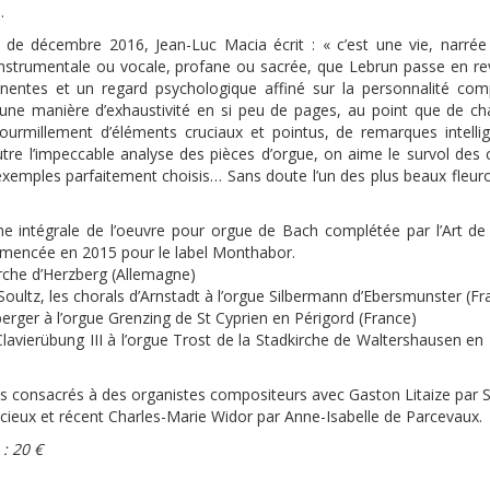
.
de décembre 2016, Jean-Luc Macia écrit : « c’est une vie, narrée
nstrumentale ou vocale, profane ou sacrée, que Lebrun passe en r
inentes et un regard psychologique affiné sur la personnalité co
à une manière d’exhaustivité en si peu de pages, au point que de ch
n fourmillement d’éléments cruciaux et pointus, de remarques intelli
utre l’impeccable analyse des pièces d’orgue, on aime le survol des 
exemples parfaitement choisis… Sans doute l’un des plus beaux fleur
une intégrale de l’oeuvre pour orgue de Bach complétée par l’Art de
mmencée en 2015 pour le label Monthabor.
kirche d’Herzberg (Allemagne)
 Soultz, les chorals d’Arnstadt à l’orgue Silbermann d’Ebersmunster (Fr
nberger à l’orgue Grenzing de St Cyprien en Périgord (France)
Clavierübung III à l’orgue Trost de la Stadkirche de Waltershausen en
vres consacrés à des organistes compositeurs avec Gaston Litaize par 
cieux et récent Charles-Marie Widor par Anne-Isabelle de Parcevaux.
 : 20 €