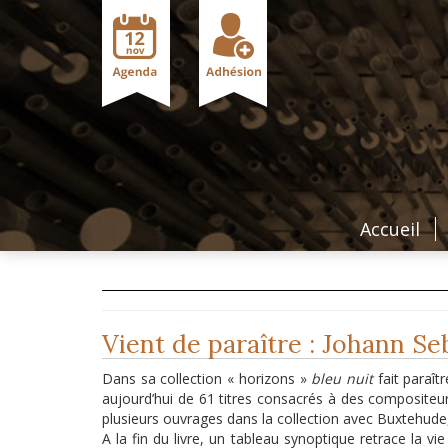
Accueil
Vient de paraître : Johann S
Dans sa collection « horizons »
bleu nuit
fait paraît
aujourd’hui de 61 titres consacrés à des compositeur
plusieurs ouvrages dans la collection avec Buxtehude,
A la fin du livre, un tableau synoptique retrace la 