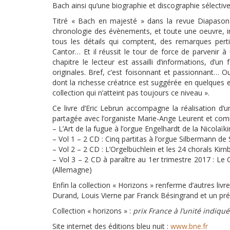
Bach ainsi qu’une biographie et discographie sélective
Titré « Bach en majesté » dans la revue Diapason 
chronologie des évènements, et toute une oeuvre, i
tous les détails qui comptent, des remarques pert
Cantor… Et il réussit le tour de force de parvenir 
chapitre le lecteur est assailli d’informations, d’u
originales. Bref, c’est foisonnant et passionnant… O
dont la richesse créatrice est suggérée en quelques 
collection qui n’atteint pas toujours ce niveau ».
Ce livre d’Eric Lebrun accompagne la réalisation d’
partagée avec l’organiste Marie-Ange Leurent et co
– L’Art de la fugue à l’orgue Engelhardt de la Nicolaï
– Vol 1 – 2 CD : Cinq partitas à l’orgue Silbermann de
– Vol 2 – 2 CD : L’Orgelbüchlein et les 24 chorals Kir
– Vol 3 – 2 CD à paraître au 1er trimestre 2017 : Le 
(Allemagne)
Enfin la collection « Horizons » renferme d’autres li
Durand, Louis Vierne par Franck Bésingrand et un pré
Collection « horizons » :
prix France à l’unité indiqué
Site internet des éditions bleu nuit :
www.bne.fr