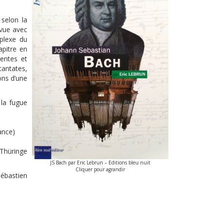
 selon la
evue avec
mplexe du
apitre en
gentes et
cantates,
ons d’une
 la fugue
ance)
 Thüringe
JS Bach par Eric Lebrun – Editions bleu nuit
Cliquer pour agrandir
Sébastien