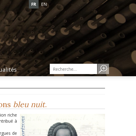
FR
EN
ualités
ions
bleu nuit
.
ion riche
ntribué à
orgues de