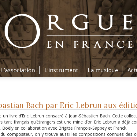
L’association
L’instrument
La musique
Act
ebastian Bach par Eric Lebrun aux édit
re un livre d’Eric Lebrun consacré à Jean-Sébastien Bach. Cette collect
s tant français qu’étrangers est une mine d’or. Eric Lebrun a déjà co
 Boëly en collaboration avec Brigitte François-Sappey et Franck.
vie du compositeur, on y trouve aussi les compositions connues des 