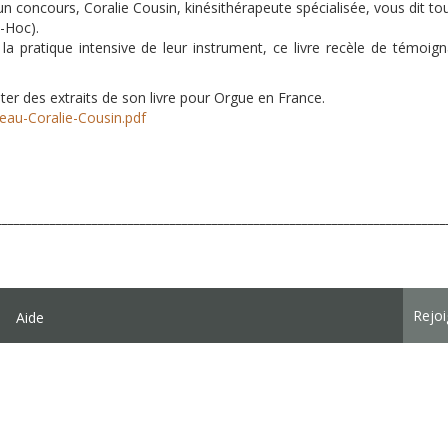
n concours, Coralie Cousin, kinésithérapeute spécialisée, vous dit tou
D-Hoc).
 pratique intensive de leur instrument, ce livre recèle de témoigna
er des extraits de son livre pour Orgue en France.
veau-Coralie-Cousin.pdf
___________________________________________________________________________
Rejo
Aide