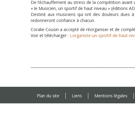
De l’échauffement au stress de la compétition avant u
« le Musicien, un sportif de haut niveau » (éditions A
Destiné aux musiciens qui ont des douleurs dues à la
redonneront confiance à chacun.
Coralie Cousin a accepté de réorganiser et de complét
Voir et télécharger :
Lorganiste-un-sportif-de-haut-ni
_________________________________________________________
Plan du site
Liens
Mentions légales