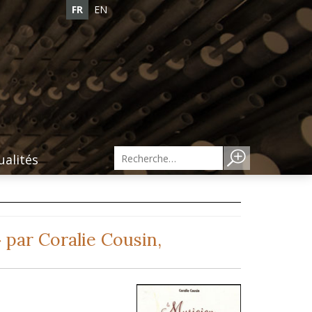
FR
EN
ualités
» par Coralie Cousin,