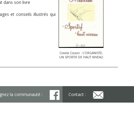
t dans son livre
ges et conseils illustrés qui
Coralie Cousin : L’ORGANISTE,
UN SPORTIF DE HAUT NIVEAU
__________________________________________________________________
ignez la communauté :
Contact :