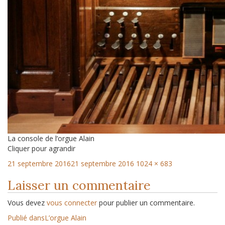
La console de l’orgue Alain
Cliquer pour agrandir
21 septembre 2016
21 septembre 2016
1024 × 683
Laisser un commentaire
Vous devez
vous connecter
pour publier un commentaire.
Publié dans
L’orgue Alain