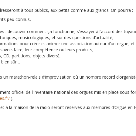
dresseront à tous publics, aux petits comme aux grands. On pourra :
nts peu connus,
ues : découvrir comment ça fonctionne, s’essayer à l’accord des tuya
toriques, musicologiques, et sur des questions d’actualité,
nformations pour créer et animer une association autour d’un orgue, et
avoir-faire, leur compétence ou leurs produits,
, CD, partitions, objets divers),
 bien sûr…
ls un marathon-relais d’improvisation où un nombre record d’organis
ent officiel de l’Inventaire national des orgues mis en place sous fo
es.fr/
).
es et à la maison de la radio seront réservés aux membres d’Orgue en 