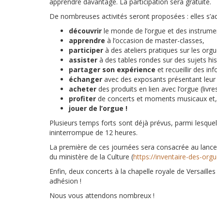
apprendre davantage. La participation sera gratuite.
De nombreuses activités seront proposées : elles s’a
découvrir
le monde de l’orgue et des instrume
apprendre
à l’occasion de master-classes,
participer
à des ateliers pratiques sur les org
assister
à des tables rondes sur des sujets his
partager son expérience
et recueillir des i
échanger
avec des exposants présentant leur s
acheter
des produits en lien avec l’orgue (livres
profiter
de concerts et moments musicaux et,
jouer de l’orgue !
Plusieurs temps forts sont déjà prévus, parmi lesque
ininterrompue de 12 heures.
La première de ces journées sera consacrée au lancem
du ministère de la Culture (
https://inventaire-des-orgu
Enfin, deux concerts à la chapelle royale de Versaill
adhésion !
Nous vous attendons nombreux !