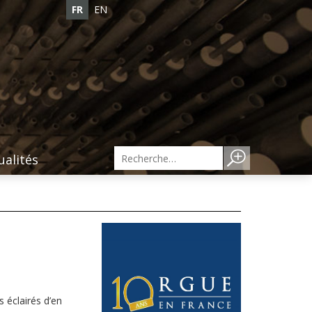
FR
EN
ualités
 éclairés d’en