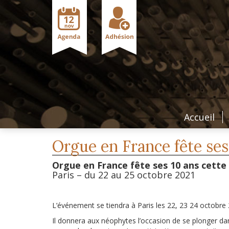
Accueil
Orgue en France fête ses
Orgue en France fête ses 10 ans cette
Paris – du 22 au 25 octobre 2021
L’événement se tiendra à Paris les 22, 23 24 octobre 2
Il donnera aux néophytes l’occasion de se plonger d