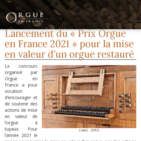
Lancement du « Prix Orgue
en France 2021 » pour la mise
en valeur d’un orgue restauré
Le concours
organisé par
Orgue en
France a pour
vocation
d’encourager et
de soutenir des
actions de mise
en valeur de
l’orgue à
tuyaux. Pour
Crédit : GPFO
l’année 2021 le