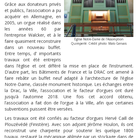
Grâce aux donateurs privés
et publics, l’association a pu
acquérir en Allemagne, en
2005, un orgue réalisé dans
les années 60 par
l’entreprise Walcker, et à le
Eglise Notre-Dame de l’Assomption
faire quasiment reconstruire
Quimperlé. Crédit photo :Malo Gervais
dans un nouveau buffet.
Entre temps, d’ importants
travaux ont été entrepris
dans l’église et ont différé la mise en place de l’instrument.
D’autre part, les Bâtiments de France et la DRAC ont amené à
faire rebâtir un buffet neuf adapté à l’architecture de l’église
Notre-Dame, classée monument historique. Les échanges entre
la Drac, la Ville, l’association et le facteur d’orgues ont duré
jusqu’à l’automne 2018. Une fois cet accord obtenu,
l’association a fait don de l’orgue à la Ville, afin que certaines
subventions puissent être versées.
Les travaux ont été confiés au facteur d’orgues Hervé Caill de
Plouzévédé (Finistère). Avec son adjoint Jérôme Houlon, ils ont
reconstruit une charpente pour soutenir les quelque 1800
tuyaux, restauré la mécanique abîmée par un stockage dans de