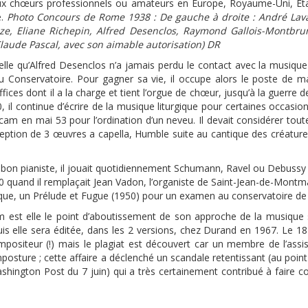
ux chœurs professionnels ou amateurs en Europe, Royaume-Uni, Etats
e.
Photo Concours de Rome 1938 : De gauche à droite : André Lava
aize, Eliane Richepin, Alfred Desenclos, Raymond Gallois-Montbrun
. Claude Pascal, avec son aimable autorisation) DR
le qu’Alfred Desenclos n’a jamais perdu le contact avec la musique 
u Conservatoire. Pour gagner sa vie, il occupe alors le poste de m
ices dont il a la charge et tient l’orgue de chœur, jusqu’à la guerre d
 il continue d’écrire de la musique liturgique pour certaines occas
cam en mai 53 pour l’ordination d’un neveu. Il devait considérer t
xception de 3 œuvres a capella, Humble suite au cantique des créatu
bon pianiste, il jouait quotidiennement Schumann, Ravel ou Debussy qu’i
60 quand il remplaçait Jean Vadon, l’organiste de Saint-Jean-de-Montmar
ue, un Prélude et Fugue (1950) pour un examen au conservatoire de L
m est elle le point d’aboutissement de son approche de la musique 
is elle sera éditée, dans les 2 versions, chez Durand en 1967. Le 1
ositeur (!) mais le plagiat est découvert car un membre de l’assi
sture ; cette affaire a déclenché un scandale retentissant (au point de 
ashington Post du 7 juin) qui a très certainement contribué à faire