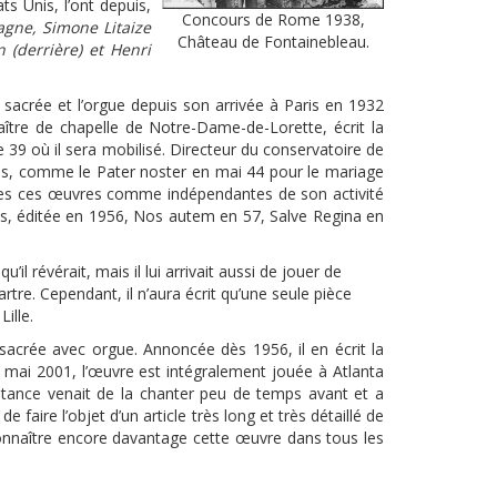
 Unis, l’ont depuis,
Concours de Rome 1938,
gne, Simone Litaize
Château de Fontainebleau.
 (derrière) et Henri
sacrée et l’orgue depuis son arrivée à Paris en 1932
aître de chapelle de Notre-Dame-de-Lorette, écrit la
e 39 où il sera mobilisé. Directeur du conservatoire de
ions, comme le Pater noster en mai 44 pour le mariage
outes ces œuvres comme indépendantes de son activité
res, éditée en 1956, Nos autem en 57, Salve Regina en
l révérait, mais il lui arrivait aussi de jouer de
tre. Cependant, il n’aura écrit qu’une seule pièce
ille.
sacrée avec orgue. Annoncée dès 1956, il en écrit la
8 mai 2001, l’œuvre est intégralement jouée à Atlanta
stance venait de la chanter peu de temps avant et a
faire l’objet d’un article très long et très détaillé de
 connaître encore davantage cette œuvre dans tous les