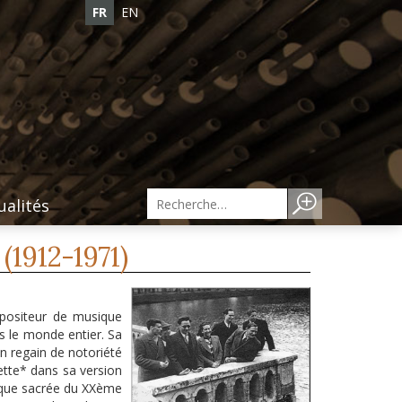
FR
EN
ualités
(1912-1971)
positeur de musique
 le monde entier. Sa
n regain de notoriété
ette* dans sa version
que sacrée du XXème