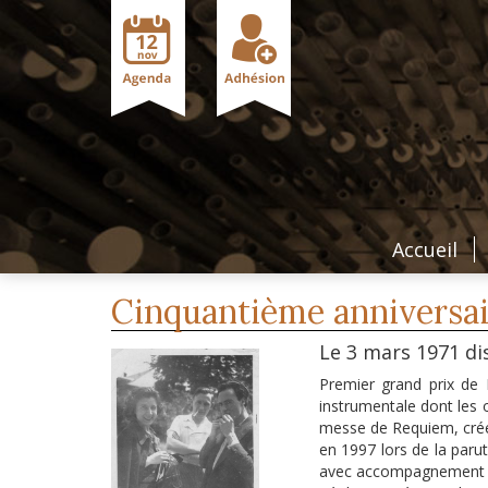
Accueil
Cinquantième anniversair
Le 3 mars 1971 dis
Premier grand prix de
instrumentale dont les
messe de Requiem, créé
en 1997 lors de la paru
avec accompagnement d