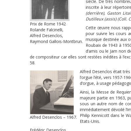
siècle. De très nombre
inscrite à leur répertoir
(derrière), Gaston Lit
Dutilleux (assis) (Coll
Prix de Rome 1942
Cette œuvre nous rappel
Rolande Falcinelli,
pour suivre les cours a
Alfred Desenclos,
musique destinée aux off
Raymond Gallois-Montbrun.
Roubaix de 1943 à 1950,
d’amis ou le Jam non di
de compositeur car elles sont restées inédites à l’e
58.
Alfred Desenclos était très 
l’orgue l’été, vers 1957-19
d’orgue, à usage pédagogiq
Ainsi, la Messe de Requie
majeure partie en 1963, pu
sous un autre nom de comp
immédiatement dévoilé l’impo
Philip Kennicott dans le W
Alfred Desenclos – 1967.
Etats-Unis.
Frédéric Desenclos