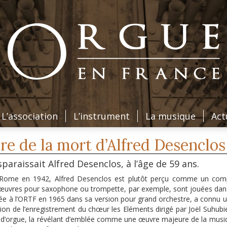
L’association
L’instrument
La musique
Act
e de la mort d’Alfred Desenclos 
paraissait Alfred Desenclos, à l’âge de 59 ans.
 Rome en 1942, Alfred Desenclos est plutôt perçu comme un com
 œuvres pour saxophone ou trompette, par exemple, sont jouées dans
e à l’ORTF en 1965 dans sa version pour grand orchestre, a connu u
tion de l’enregistrement du chœur les Eléments dirigé par Joël Suhubi
’orgue, la révélant d’emblée comme une œuvre majeure de la musi