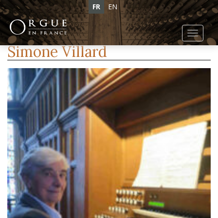
FR
EN
Toggl
navig
Simone Villard