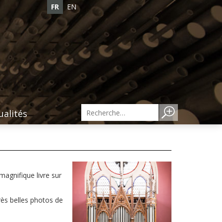
FR
EN
ualités
n magnifique livre sur
très belles photos de