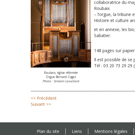
collaboratrice du mag
Roubaix
– l’orgue, la tribune 
Histoire et culture ar
et en annexe, les bi
Sabatier.
148 pages sur papier
Il est possible de se
Tél : 03 20 73 29 29 (
Roubaix, église réformée
Orgue Bernard Cogez
Photo : Siméon Levaillant
_________________________________________________________
<< Précédent
Suivant >>
Plan du site
Liens
Mentions légales