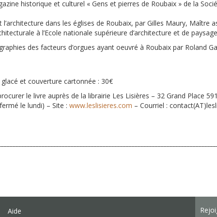
azine historique et culturel « Gens et pierres de Roubaix » de la Soci
et l’architecture dans les églises de Roubaix, par Gilles Maury, Maître as
chitecturale à l’Ecole nationale supérieure d’architecture et de paysage
ographies des facteurs d’orgues ayant oeuvré à Roubaix par Roland Gal
 glacé et couverture cartonnée : 30€
 procurer le livre auprès de la librairie Les Lisières – 32 Grand Place 5
fermé le lundi) – Site :
www.leslisieres.com
– Courriel : contact(AT)les
___________________________________________________________________________
Rejo
Aide