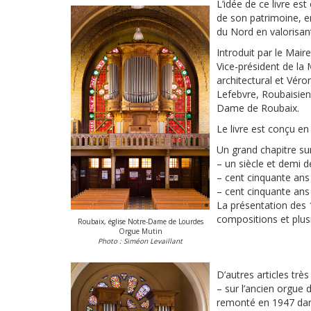
L’idée de ce livre es
de son patrimoine, en
du Nord en valorisant
Introduit par le Mai
Vice-président de la 
architectural et Véro
Lefebvre, Roubaisien,
Dame de Roubaix.
Le livre est conçu en
Un grand chapitre sur
– un siècle et demi d
– cent cinquante ans
– cent cinquante ans
La présentation des 
compositions et plus
Roubaix, église Notre-Dame de Lourdes
Orgue Mutin
Photo : Siméon Levaillant
D’autres articles trè
– sur l’ancien orgue 
remonté en 1947 dans