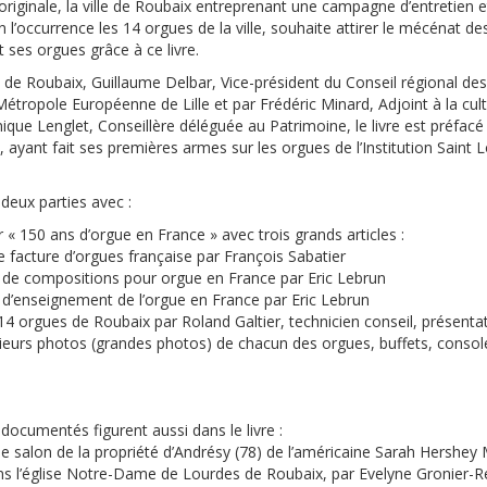
t originale, la ville de Roubaix entreprenant une campagne d’entretien 
 l’occurrence les 14 orgues de la ville, souhaite attirer le mécénat d
 ses orgues grâce à ce livre.
re de Roubaix, Guillaume Delbar, Vice-président du Conseil régional de
Métropole Européenne de Lille et par Frédéric Minard, Adjoint à la cul
nique Lenglet, Conseillère déléguée au Patrimoine, le livre est préfacé
 ayant fait ses premières armes sur les orgues de l’Institution Saint 
 deux parties avec :
 « 150 ans d’orgue en France » avec trois grands articles :
e facture d’orgues française par François Sabatier
 de compositions pour orgue en France par Eric Lebrun
 d’enseignement de l’orgue en France par Eric Lebrun
14 orgues de Roubaix par Roland Galtier, technicien conseil, présenta
ieurs photos (grandes photos) de chacun des orgues, buffets, conso
s documentés figurent aussi dans le livre :
de salon de la propriété d’Andrésy (78) de l’américaine Sarah Hershey
 l’église Notre-Dame de Lourdes de Roubaix, par Evelyne Gronier-Ren