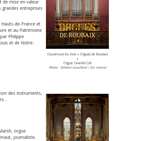
et de mise en valeur
es grandes entreprises
s Hauts-de-France et
ture et au Patrimoine
 par Philippe
Louis et de Notre-
Couverture du livre « Orgues de Roubaix
»
Orgue Cavaillé-Coll
Photo : Siméon Levaillant / Ed. invenit
tion des instruments,
les…
 Marsh, orgue
aut, journaliste,