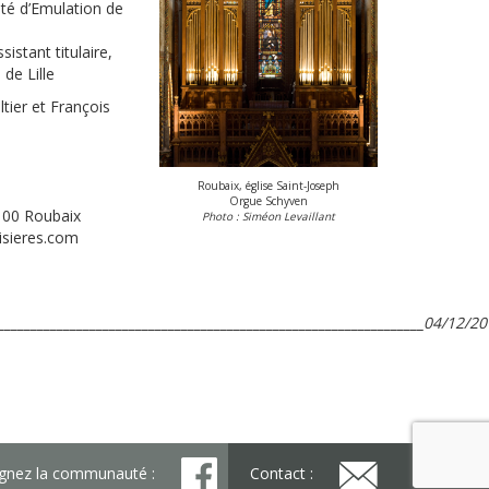
été d’Emulation de
sistant titulaire,
 de Lille
tier et François
Roubaix, église Saint-Joseph
Orgue Schyven
9100 Roubaix
Photo : Siméon Levaillant
lisieres.com
_________________________________________________________________
04/12/20
ignez la communauté :
Contact :