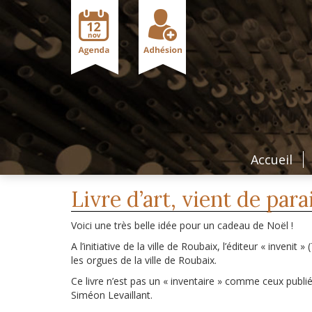
Accueil
Livre d’art, vient de par
Voici une très belle idée pour un cadeau de Noël !
A l’initiative de la ville de Roubaix, l’éditeur « invenit 
les orgues de la ville de Roubaix.
Ce livre n’est pas un « inventaire » comme ceux publiés
Siméon Levaillant.