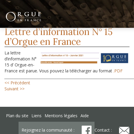
Lettre d’information N° 15
d’Orgue en France
La lettre
d’information N°
15 d’ Orgue-en-
France est parue. Vous pouvez la télécharger au format
.PDF
_______________________________________________________________________
<< Précédent
Suivant >>
Plan du site
Liens
Mentions légales
Aide
Rejoignez la communauté :
Contact :