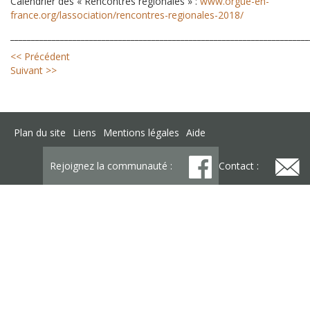
Calendrier des « Rencontres régionales » :
www.orgue-en-
france.org/lassociation/rencontres-regionales-2018/
________________________________________________________________________
<< Précédent
Suivant >>
Plan du site
Liens
Mentions légales
Aide
Rejoignez la communauté :
Contact :