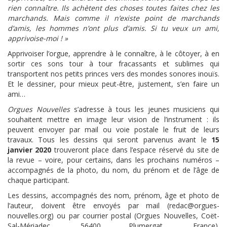
rien connaître. Ils achètent des choses toutes faites chez les
marchands. Mais comme il n’existe point de marchands
d’amis, les hommes n’ont plus d’amis. Si tu veux un ami,
apprivoise-moi ! »
Apprivoiser l’orgue, apprendre à le connaître, à le côtoyer, à en
sortir ces sons tour à tour fracassants et sublimes qui
transportent nos petits princes vers des mondes sonores inouïs.
Et le dessiner, pour mieux peut-être, justement, s’en faire un
ami…
Orgues Nouvelles
s’adresse à tous les jeunes musiciens qui
souhaitent mettre en image leur vision de l’instrument : ils
peuvent envoyer par mail ou voie postale le fruit de leurs
travaux. Tous les dessins qui seront parvenus avant le
15
janvier 2020
trouveront place dans l’espace réservé du site de
la revue – voire, pour certains, dans les prochains numéros –
accompagnés de la photo, du nom, du prénom et de l’âge de
chaque participant.
Les dessins, accompagnés des nom, prénom, âge et photo de
l’auteur, doivent être envoyés par mail (redac@orgues-
nouvelles.org) ou par courrier postal (Orgues Nouvelles, Coët-
Sal-Mériadec, 56400 Plumergat, France).