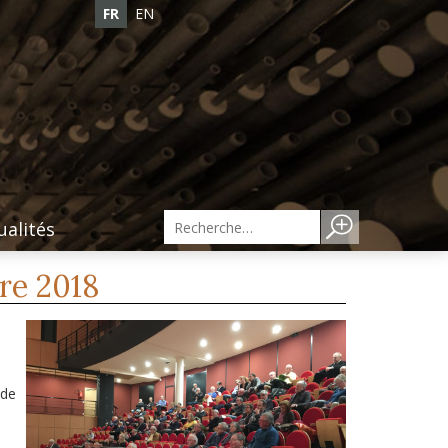
FR
EN
ualités
re 2018
 de