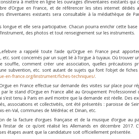
onsistera à mettre en ligne les ouvrages d’inventaires existants qui 
e d’Orgue en France, et de référencer les sites internet dédiés 
s d’inventaires existants sera consultable à la médiathèque de Par
longue et elle sera participative. Chacun pourra enrichir cette base
l’instrument, des photos et tout renseignement sur les instruments.
 Lefebvre a rappelé toute l’aide qu’Orgue en France peut apporter
, etc. sont concernés par un sujet lié à l’orgue à tuyaux. Où trouver
e souffle, comment créer une association, quelles précautions p
r une subvention, etc. sont autant de sujets qui font l’objet de fiche
e-en-france.org/linstrument/fiches-techniques/
.
Orgue en France effectue sur demande des visites sur place pour rép
 par le stand d’Orgue en France allié au Groupement Professionnel
i s’est tenu à Paris en avril montre que la demande est réelle. Des 
és, associations et collectivités, ont été présentés : paroisse de Se
nis-en-Val, communes de Médréac et Dinan, etc.
tion de la facture d’orgues française et de la musique d’orgue au p
 à l’instar de ce qu’ont réalisé les Allemands en décembre 2017. 
s étapes avant que la candidature soit officiellement présentée.