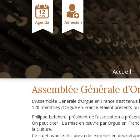
Accueil
Assemblée Générale d’Or
L’Assemblée Générale d’Orgue en France s’est tenue
120 membres d’Orgue en France étaient présents ou 
Philippe Lefebvre, président de l’association a présen
On peut citer : La mise en œuvre par Orgue en France 
la Culture.
Ce sujet avance et il prévu de le mener en deux étape