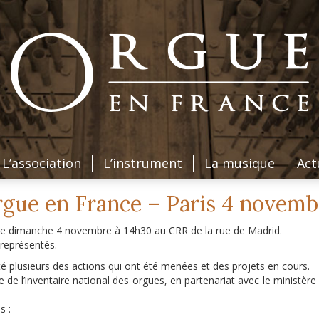
L’association
L’instrument
La musique
Act
gue en France – Paris 4 novemb
 le dimanche 4 novembre à 14h30 au CRR de la rue de Madrid.
représentés.
té plusieurs des actions qui ont été menées et des projets en cours.
de l’inventaire national des orgues, en partenariat avec le ministère
s :