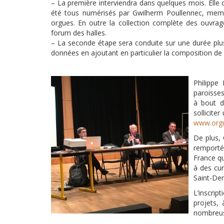
– La première interviendra dans quelques mois. Elle c
été tous numérisés par Gwilherm Poullennec, membr
orgues. En outre la collection complète des ouvrage
forum des halles.
– La seconde étape sera conduite sur une durée plus 
données en ajoutant en particulier la composition de 
Philippe
paroisses
à bout d
sollicite
www.orgu
De plus, 
remporté
France qu
à des cur
Saint-De
L’inscrip
projets,
nombreuse