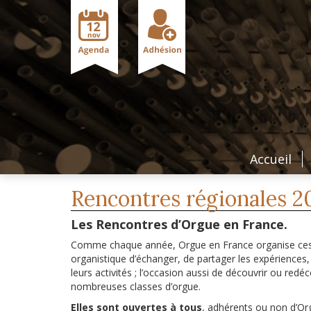
Accueil
Rencontres régionales 2
Les Rencontres d’Orgue en France.
Comme chaque année, Orgue en France organise ces ren
organistique d’échanger, de partager les expériences
leurs activités ; l’occasion aussi de découvrir ou red
nombreuses classes d’orgue.
Elles sont ouvertes à tous
, adhérents ou non d’Or