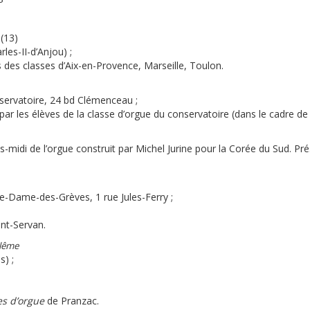
(13)
les-II-d’Anjou) ;
es des classes d’Aix-en-Provence, Marseille, Toulon.
servatoire, 24 bd Clémenceau ;
par les élèves de la classe d’orgue du conservatoire (dans le cadre de l
ès-midi de l’orgue construit par Michel Jurine pour la Corée du Sud. Pr
tre-Dame-des-Grèves, 1 rue Jules-Ferry ;
int-Servan.
lême
s) ;
es d’orgue
de Pranzac.