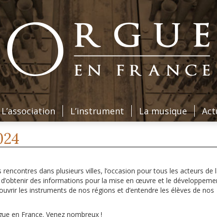
L’association
L’instrument
La musique
Act
024
contres dans plusieurs villes, l’occasion pour tous les acteurs de l
, d’obtenir des informations pour la mise en œuvre et le développeme
écouvrir les instruments de nos régions et d’entendre les élèves de nos
gue en France. Venez nombreux !