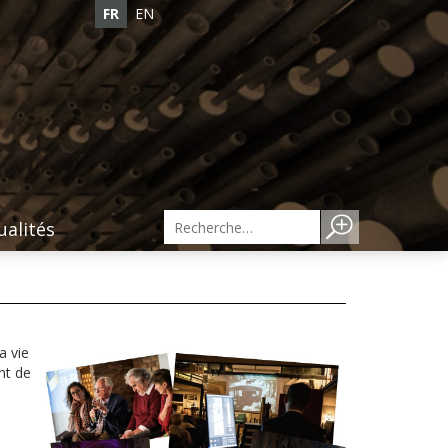
FR
EN
ualités
a vie
nt de