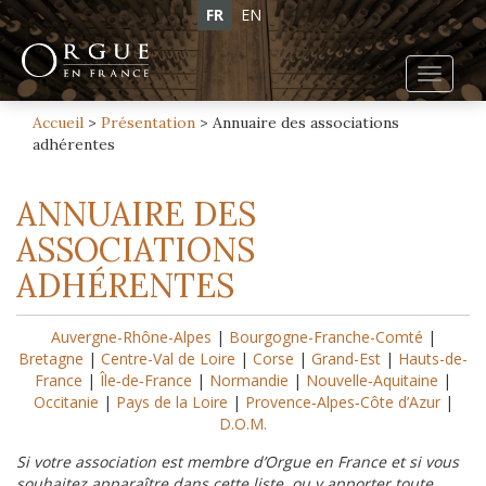
FR
EN
Toggl
navig
Accueil
>
Présentation
>
Annuaire des associations
adhérentes
ANNUAIRE DES
ASSOCIATIONS
ADHÉRENTES
Auvergne-Rhône-Alpes
|
Bourgogne-Franche-Comté
|
Bretagne
|
Centre-Val de Loire
|
Corse
|
Grand-Est
|
Hauts-de-
France
|
Île‑de‑France
|
Normandie
|
Nouvelle‑Aquitaine
|
Occitanie
|
Pays de la Loire
|
Provence‑Alpes‑Côte d’Azur
|
D.O.M.
Si votre association est membre d’Orgue en France et si vous
souhaitez apparaître dans cette liste, ou y apporter toute