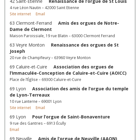
42 Saint-Étienne
Renaissance de l’orgue de St Louis
4 rue Léon Nautin – 42000 Saint Etienne
Site internet
Email
63 Clermont-Ferrand
Amis des orgues de Notre-
Dame de Clermont
Maison Paroissiale, 19 rue Blatin – 63000 Clermont Ferrand
63 Veyre Monton
Renaissance des orgues de St
Joseph
20 rue de Champfleury – 63960 Veyre Monton
69 Caluire-et-Cuire
Association des orgues de
l’Immaculée-Conception de Caluire-et-Cuire (AOICC)
Place de l’Église – 69300 Caluire-et-Cuire
69 Lyon
Association des amis de l’orgue du temple
de Lyon-Terreaux
10 rue Lanterne – 69001 Lyon
Site internet
Email
69 Lyon
Pour l’orgue de Saint-Bonaventure
9 rue des Gantries – 6913 Écully
Email
69 Neuville
Amis de l’orgue de Neuville (AAON)