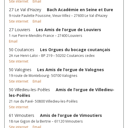
Site internet
Email
27 Le Val d’Hazey
Bach Académie en Seine et Eure
9 route Paulette Poussine, Vieux-Villez – 27600 Le Val d’Hazey
Site internet
Email
27 Louviers
Les Amis de l’orgue de Louviers
1 rue Pierre-Mendès-France – 27400 Louviers
Email
50 Coutances
Les Orgues du bocage coutançais
2A rue Henri-Laloi – BP 219 – 50202 Coutances cedex
Site internet
50 Valognes
Les Amis de l’orgue de Valognes
19 route de Montebourg- 50700 Valognes
Site internet
Email
50 Villedieu-les-Poêles
Amis de l’orgue de Villedieu-
les-Poêles
21 rue du Pavé- 50800 Villedieu-les-Poêles
Site internet
61 Vimoutiers
Amis de l’orgue de Vimoutiers
18 rue Gigon de la Bertrie – 61120 Vimoutiers
Site internet
Email