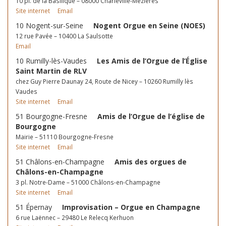
10 pl. de la Basilique – 08000 Charleville-Mézières
Site internet
Email
10 Nogent-sur-Seine
Nogent Orgue en Seine (NOES)
12 rue Pavée – 10400 La Saulsotte
Email
10 Rumilly-lès-Vaudes
Les Amis de l’Orgue de l’Église
Saint Martin de RLV
chez Guy Pierre Daunay 24, Route de Nicey – 10260 Rumilly lès
Vaudes
Site internet
Email
51 Bourgogne-Fresne
Amis de l’Orgue de l’église de
Bourgogne
Mairie – 51110 Bourgogne-Fresne
Site internet
Email
51 Châlons-en-Champagne
Amis des orgues de
Châlons-en-Champagne
3 pl. Notre-Dame – 51000 Châlons-en-Champagne
Site internet
Email
51 Épernay
Improvisation – Orgue en Champagne
6 rue Laënnec – 29480 Le Relecq Kerhuon