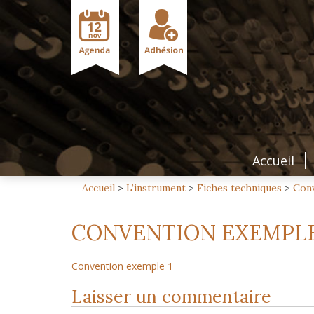
Accueil
Accueil
>
L’instrument
>
Fiches techniques
>
Conv
CONVENTION EXEMPLE
Convention exemple 1
Laisser un commentaire