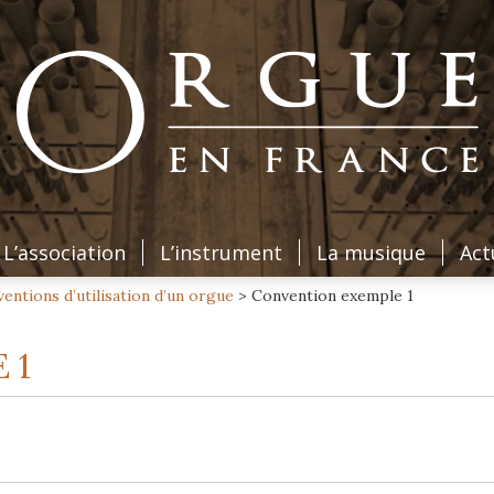
L’association
L’instrument
La musique
Act
entions d’utilisation d’un orgue
>
Convention exemple 1
 1