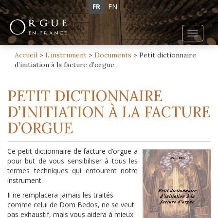
FR
EN
Toggl
navig
Accueil
>
L’instrument
>
Documents
>
Petit dictionnaire
d’initiation à la facture d’orgue
PETIT DICTIONNAIRE
D’INITIATION À LA FACTURE
D’ORGUE
Ce petit dictionnaire de facture d’orgue a
pour but de vous sensibiliser à tous les
termes techniques qui entourent notre
instrument.
Il ne remplacera jamais les traités
comme celui de Dom Bedos, ne se veut
pas exhaustif, mais vous aidera à mieux