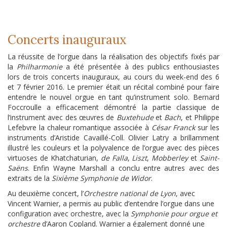
Concerts inauguraux
La réussite de l’orgue dans la réalisation des objectifs fixés par
la
Philharmonie
a été présentée à des publics enthousiastes
lors de trois concerts inauguraux, au cours du week-end des 6
et 7 février 2016. Le premier était un récital combiné pour faire
entendre le nouvel orgue en tant qu’instrument solo. Bernard
Foccroulle a efficacement démontré la partie classique de
l’instrument avec des œuvres de
Buxtehude
et
Bach
, et Philippe
Lefebvre la chaleur romantique associée à
César Franck
sur les
instruments d’Aristide Cavaillé-Coll. Olivier Latry a brillamment
illustré les couleurs et la polyvalence de l’orgue avec des pièces
virtuoses de Khatchaturian,
de Falla
,
Liszt
,
Mobberley
et
Saint-
Saëns
. Enfin Wayne Marshall a conclu entre autres avec des
extraits de la
Sixième Symphonie de Widor
.
Au deuxième concert, l’
Orchestre national de Lyon
, avec
Vincent Warnier, a permis au public d’entendre l’orgue dans une
configuration avec orchestre, avec la
Symphonie pour orgue et
orchestre
d’Aaron Copland. Warnier a également donné une