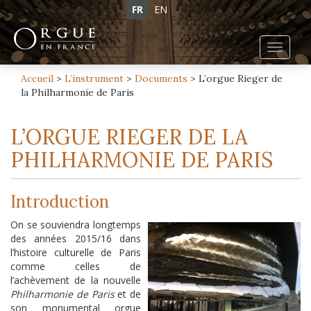
FR
EN
Toggl
navig
Accueil
>
L’instrument
>
Documents
>
L’orgue Rieger de
la Philharmonie de Paris
L’ORGUE RIEGER DE LA
PHILHARMONIE DE PARIS
Introduction
On se souviendra longtemps
des années 2015/16 dans
l’histoire culturelle de Paris
comme celles de
l’achèvement de la nouvelle
Philharmonie de Paris
et de
son monumental orgue