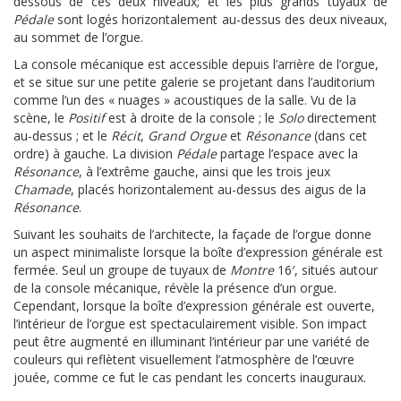
dessous de ces deux niveaux; et les plus grands tuyaux de
Pédale
sont logés horizontalement au-dessus des deux niveaux,
au sommet de l’orgue.
La console mécanique est accessible depuis l’arrière de l’orgue,
et se situe sur une petite galerie se projetant dans l’auditorium
comme l’un des « nuages » acoustiques de la salle. Vu de la
scène, le
Positif
est à droite de la console ; le
Solo
directement
au-dessus ; et le
Récit
,
Grand Orgue
et
Résonance
(dans cet
ordre) à gauche. La division
Pédale
partage l’espace avec la
Résonance
, à l’extrême gauche, ainsi que les trois jeux
Chamade
, placés horizontalement au-dessus des aigus de la
Résonance
.
Suivant les souhaits de l’architecte, la façade de l’orgue donne
un aspect minimaliste lorsque la boîte d’expression générale est
fermée. Seul un groupe de tuyaux de
Montre
16′, situés autour
de la console mécanique, révèle la présence d’un orgue.
Cependant, lorsque la boîte d’expression générale est ouverte,
l’intérieur de l’orgue est spectaculairement visible. Son impact
peut être augmenté en illuminant l’intérieur par une variété de
couleurs qui reflètent visuellement l’atmosphère de l’œuvre
jouée, comme ce fut le cas pendant les concerts inauguraux.