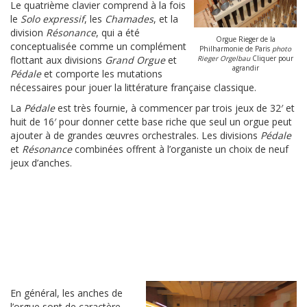
Le quatrième clavier comprend à la fois
le
Solo expressif
, les
Chamades
, et la
division
Résonance
, qui a été
Orgue Rieger de la
conceptualisée comme un complément
Philharmonie de Paris
photo
flottant aux divisions
Grand Orgue
et
Rieger Orgelbau
Cliquer pour
agrandir
Pédale
et comporte les mutations
nécessaires pour jouer la littérature française classique.
La
Pédale
est très fournie, à commencer par trois jeux de 32′ et
huit de 16′ pour donner cette base riche que seul un orgue peut
ajouter à de grandes œuvres orchestrales. Les divisions
Pédale
et
Résonance
combinées offrent à l’organiste un choix de neuf
jeux d’anches.
En général, les anches de
l’orgue sont de caractère