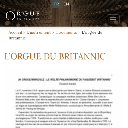
FR
EN
Toggl
navig
Accueil
>
L’instrument
>
Documents
>
L’orgue du
Britannic
L’ORGUE DU BRITANNIC