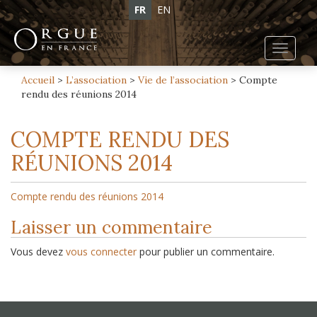
FR
EN
Toggl
navig
Accueil
>
L’association
>
Vie de l’association
>
Compte
rendu des réunions 2014
COMPTE RENDU DES
RÉUNIONS 2014
Compte rendu des réunions 2014
Laisser un commentaire
Vous devez
vous connecter
pour publier un commentaire.