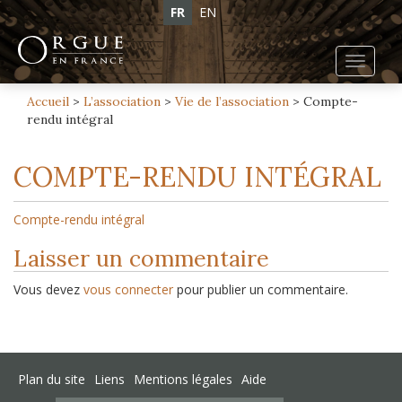
FR
EN
Toggl
navig
Accueil
>
L’association
>
Vie de l’association
>
Compte-
rendu intégral
COMPTE-RENDU INTÉGRAL
Compte-rendu intégral
Laisser un commentaire
Vous devez
vous connecter
pour publier un commentaire.
Plan du site
Liens
Mentions légales
Aide