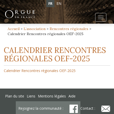
FR
EN
Toggl
navig
Accueil
>
L’association
>
Rencontres régionales
>
Calendrier Rencontres régionales OEF-2025
CALENDRIER RENCONTRES
RÉGIONALES OEF-2025
Calendrier Rencontres régionales OEF-2025
Plan du site
Liens
Mentions légales
Aide
Rejoignez la communauté :
Contact :