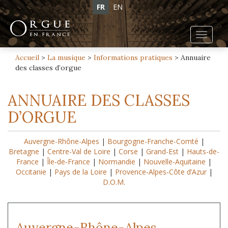
FR
EN
Toggl
navig
Accueil
>
La musique
>
Informations pratiques
>
Annuaire
des classes d’orgue
ANNUAIRE DES CLASSES
D’ORGUE
Auvergne-Rhône-Alpes
|
Bourgogne-Franche-Comté
|
Bretagne
|
Centre-Val de Loire
|
Corse
|
Grand-Est
|
Hauts-de-
France
|
Île‑de‑France
|
Normandie
|
Nouvelle‑Aquitaine
|
Occitanie
|
Pays de la Loire
|
Provence‑Alpes‑Côte d’Azur
|
D.O.M.
Auvergne-Rhône-Alpes