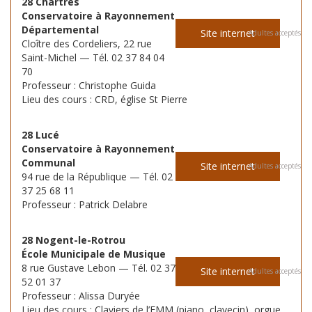
28 Chartres
Conservatoire à Rayonnement
Départemental
Site internet
Adultes acceptés
Cloître des Cordeliers, 22 rue
Saint-Michel — Tél. 02 37 84 04
70
Professeur : Christophe Guida
Lieu des cours : CRD, église St Pierre
28 Lucé
Conservatoire à Rayonnement
Communal
Site internet
Adultes acceptés
94 rue de la République — Tél. 02
37 25 68 11
Professeur : Patrick Delabre
28 Nogent-le-Rotrou
École Municipale de Musique
8 rue Gustave Lebon — Tél. 02 37
Site internet
Adultes acceptés
52 01 37
Professeur : Alissa Duryée
Lieu des cours : Claviers de l’EMM (piano, clavecin), orgue