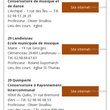
Conservatoire de musique et
de danse
Site internet
Adultes acceptés
L’Archipel – 1 rue des Îles — Tél.
02 98 51 28 29
Professeur : Olivier Struillou
Lieu des cours : église
29 Landivisiau
Ecole municipale de musique
Mairie – 19 rue Georges
Site internet
Adultes acceptés
Clémenceau 29400 Landivisiau —
Tél. 02.98.68.67.63
Professeur : Roland Guyomarch
Lieu des cours : église St-Thuriau
29 Quimperlé
Conservatoire à Rayonnement
Intercommunal
Site internet
Adultes acceptés
Hôtel du Quilio, 31 rue Bremond
d’Ars — Tél. 02 98 96 08 53
Professeur : Olivier Struillou
Lieu des cours : CRI, orgue d’études