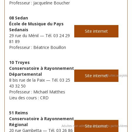
Professeur : Jacqueline Boucher
08 Sedan
École de Musique du Pays
Sedanais
Site internet
29 rue du Ménil — Tél. 03 24 29
81 89
Professeur : Béatrice Bouillon
10 Troyes
Conservatoire à Rayonnement
Départemental
Site internet
Adultes acceptés
8 bis rue de la Paix — Tél. 03 25
43 32 50
Professeur : Michaël Matthes
Lieu des cours : CRD
51 Reims
Conservatoire à Rayonnement
Régional
Site internet
Adultes non admis, sauf conditions particulières
20 rue Gambetta — Tél. 03 26 86