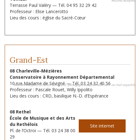
Adultes acceptés
Terrasse Paul Valéry — Tél. 04 95 32 29 42
Professeur : Elise Lancerotto
Lieu des cours : église du Sacré-Cœur
Grand-Est
08 Charleville-Mézières
Conservatoire à Rayonnement Départemental
10 rue Madame de Sévigné — Tél. 03 24 32 40 56
Adultes acceptés (
Enfants dès 6 ans, pédagogie adaptée aux non- ou mal-voyants
)
Professeur : Pascale Rouet, Willy Ippolito
Lieu des cours : CRD, basilique N.-D. d’Espérance
08 Rethel
École de Musique et des Arts
du Rethélois
Site internet
Pl. de l’Octroi — Tél. 03 24 38 00
29