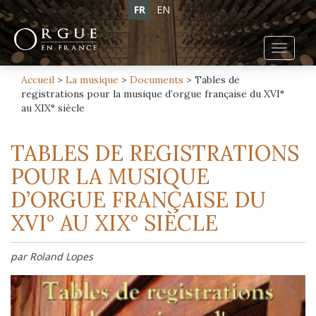
FR
EN
Toggl
navig
Accueil
>
La musique
>
Documents
>
Tables de
registrations pour la musique d’orgue française du XVI°
au XIX° siècle
TABLES DE REGISTRATIONS
POUR LA MUSIQUE
D’ORGUE FRANÇAISE DU
XVI° AU XIX° SIÈCLE
par Roland Lopes