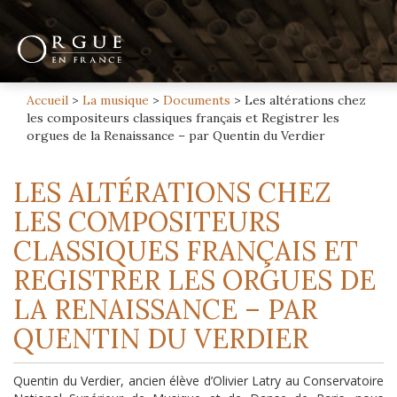
Accueil
>
La musique
>
Documents
>
Les altérations chez
les compositeurs classiques français et Registrer les
orgues de la Renaissance – par Quentin du Verdier
LES ALTÉRATIONS CHEZ
LES COMPOSITEURS
CLASSIQUES FRANÇAIS ET
REGISTRER LES ORGUES DE
LA RENAISSANCE – PAR
QUENTIN DU VERDIER
Quentin du Verdier, ancien élève d’Olivier Latry au Conservatoire