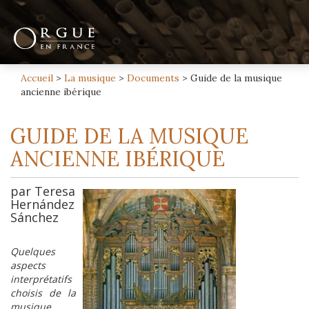
Accueil
>
La musique
>
Documents
>
Guide de la musique
ancienne ibérique
GUIDE DE LA MUSIQUE
ANCIENNE IBÉRIQUE
par Teresa
Hernández
Sánchez
Quelques
aspects
interprétatifs
choisis de la
musique