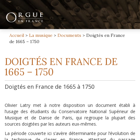
Accueil
>
La musique
>
Documents
>
Doigtés en France
de 1665 – 1750
DOIGTÉS EN FRANCE DE
1665 – 1750
Doigtés en France de 1665 à 1750
Olivier Latry met à notre disposition un document établi à
l’usage des étudiants du Conservatoire National Supérieur de
Musique et de Danse de Paris, qui regroupe la plupart des
sources doigtées par les auteurs eux-mêmes.
La période couverte ici s’avère déterminante pour l’évolution de
la technique de clavier en France, attestant du passage