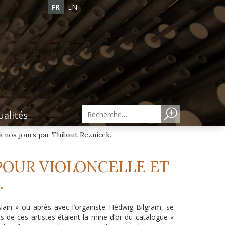
FR
EN
ualités
à nos jours par Thibaut Reznicek.
POUR VIOLONCELLE ET
.
ain » ou après avec l’organiste Hedwig Bilgram, se
s de ces artistes étaient la mine d’or du catalogue «