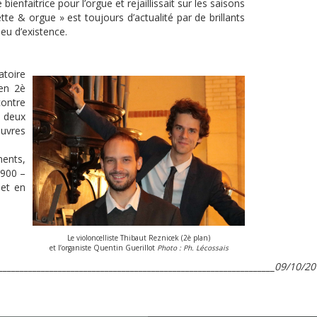
bienfaitrice pour l’orgue et rejaillissait sur les saisons
te & orgue » est toujours d’actualité par de brillants
eu d’existence.
atoire
 en 2è
contre
s deux
euvres
ments,
1900 –
 et en
Le violoncelliste Thibaut Reznicek (2è plan)
et l’organiste Quentin Guerillot
Photo : Ph. Lécossais
_________________________________________________________________
09/10/20