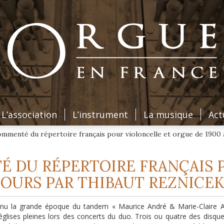
L’association
L’instrument
La musique
Act
mmenté du répertoire français pour violoncelle et orgue de 1900 
 DU RÉPERTOIRE FRANÇAIS 
JOURS PAR THIBAUT REZNICEK
nu la grande époque du tandem « Maurice André & Marie-Claire Al
glises pleines lors des concerts du duo. Trois ou quatre des disque