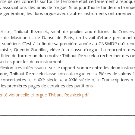
ité de ces concerts sur tout le territoire était certainement à l’époque 
s associations des amis de l’orgue. Si aujourd’hui le tandem « trompet
une génération, les duos orgue avec d’autres instruments ont rarement 
lliste, Thibaut Reznicek, vient de publier aux éditions du Conserv
ur de Musique et de Danse de Paris, un travail d’étude personnel
 supérieur. C’est à la fin de sa première année au CNSMDP qu’il ren
iste, Quentin Guerillot, élève à la classe d’orgue. La rencontre de
 l’idée de former un duo motive Thibaut Reznicek a rechercher des o
scrites pour les deux instruments.
flexion très intéressante sur le rapport sonore entre les deux instru
tique, Thibaut Reznicek classe son catalogue en : « Pièces de salons 
concertantes », « XXè siècle », « XXIè siècle », « Transcriptions »
les premières pages de certaines des partitions.
té violoncelle et orgue Thibaut Reznicek.pdf
___________________________________________________________________________