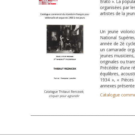
Erato ». La popular
organisées par le
artistes de la je
Un jeune violonce
National Supérie
année de 2è cycle
un camarade organ
jeunes musiciens,
originales ou tran
Précédée d’une ré
équilibres, acous
1934 », « Pièces 
annexes présente 
Catalogue Thibaut Renizcek
Catalogue commen
cliquer pour agrandir
_________________________________________________________