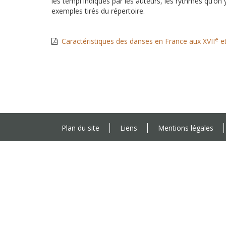
les tempi indiqués par les auteurs, les rythmes qu’on y 
exemples tirés du répertoire.
e
Caractéristiques des danses en France aux XVII
et
Plan du site
Liens
Mentions légales