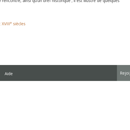
rencontre, ainsi qu’un bref historique ; il est illustré de quelques
e
 XVIII
siècles
Rejo
Aide