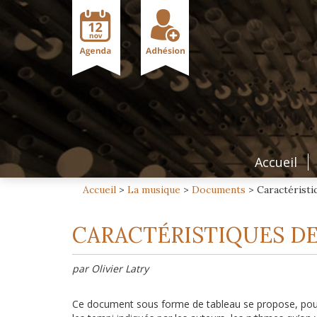
Accueil
Accueil
>
La musique
>
Documents
>
Caractéristi
CARACTÉRISTIQUES DES
par Olivier Latry
Ce document sous forme de tableau se propose, pour 