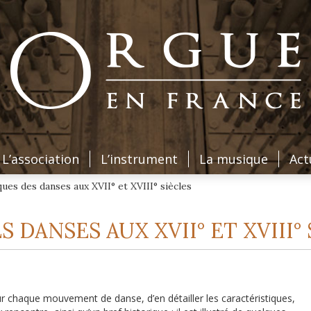
L’association
L’instrument
La musique
Act
ques des danses aux XVII° et XVIII° siècles
 DANSES AUX XVII° ET XVIII°
chaque mouvement de danse, d’en détailler les caractéristiques,