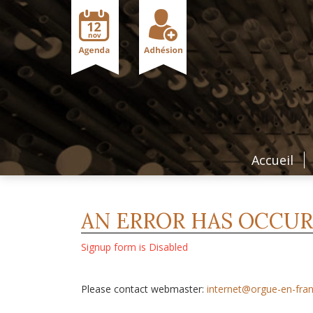
Accueil
AN ERROR HAS OCCU
Signup form is Disabled
Please contact webmaster:
internet@orgue-en-fran