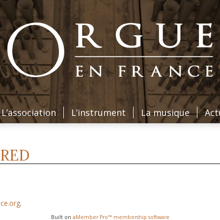
L’association
L’instrument
La musique
Act
RRED
ce.org
.
Built on
aMember Pro™ membership software